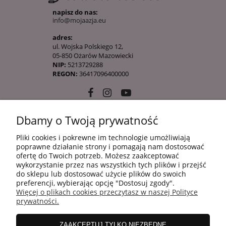
napisz do nas:
info@mojaazja.eu
adres:
ul. Wojska Polskiego 12,
05-850 Ożarów Mazowiecki
NIP:
5213729288
REGON:
36417096400000
Dbamy o Twoją prywatność
10 KROKÓW KOREAŃSKIEJ PIELĘGANCJI
Pliki cookies i pokrewne im technologie umożliwiają
poprawne działanie strony i pomagają nam dostosować
ofertę do Twoich potrzeb. Możesz zaakceptować
INFORMACJE
wykorzystanie przez nas wszystkich tych plików i przejść
do sklepu lub dostosować użycie plików do swoich
preferencji, wybierając opcję "Dostosuj zgody".
Więcej o plikach cookies przeczytasz w naszej Polityce
ZAKUPY
prywatności.
ZAAKCEPTUJ TYLKO NIEZBĘDNE