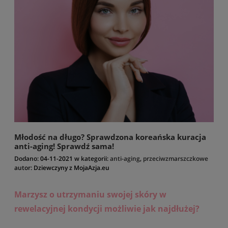
Młodość na długo? Sprawdzona koreańska kuracja
anti-aging! Sprawdź sama!
Dodano:
04-11-2021
w kategorii:
anti-aging
,
przeciwzmarszczkowe
autor:
Dziewczyny z MojaAzja.eu
Marzysz o utrzymaniu swojej skóry w
rewelacyjnej kondycji możliwie jak najdłużej?
Teraz jest to możliwe!