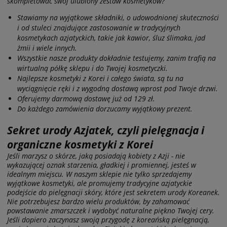
skompletować swój ulubiony zestaw kosmetyków?
Stawiamy na wyjątkowe składniki, o udowodnionej skuteczności
i od stuleci znajdujące zastosowanie w tradycyjnych
kosmetykach azjatyckich, takie jak kawior, śluz ślimaka, jad
żmii i wiele innych.
Wszystkie nasze produkty dokładnie testujemy, zanim trafią na
wirtualną półkę sklepu i do Twojej kosmetyczki.
Najlepsze kosmetyki z Korei i całego świata, są tu na
wyciągnięcie ręki i z wygodną dostawą wprost pod Twoje drzwi.
Oferujemy darmową dostawę już od 129 zł.
Do każdego zamówienia dorzucamy wyjątkowy prezent.
Sekret urody Azjatek, czyli pielęgnacja i
organiczne kosmetyki z Korei
Jeśli marzysz o skórze, jaką posiadają kobiety z Azji - nie
wykazującej oznak starzenia, gładkiej i promiennej, jesteś w
idealnym miejscu. W naszym sklepie nie tylko sprzedajemy
wyjątkowe kosmetyki, ale promujemy tradycyjne azjatyckie
podejście do pielęgnacji skóry, które jest sekretem urody Koreanek.
Nie potrzebujesz bardzo wielu produktów, by zahamować
powstawanie zmarszczek i wydobyć naturalne piękno Twojej cery.
Jeśli dopiero zaczynasz swoją przygodę z koreańską pielęgnacją,