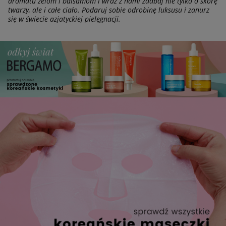
aromatu żelom i balsamom i wraz z nami zadbaj nie tylko o skórę
twarzy, ale i całe ciało. Podaruj sobie odrobinę luksusu i zanurz
się w świecie azjatyckiej pielęgnacji.