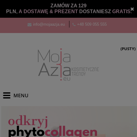
ZAMÓW ZA 129
PLN,
A DOSTAWĘ &
PREZENT
DOSTANIESZ
GRATIS.
info@mojaazja.eu
+48 509 055 555
(PUSTY)