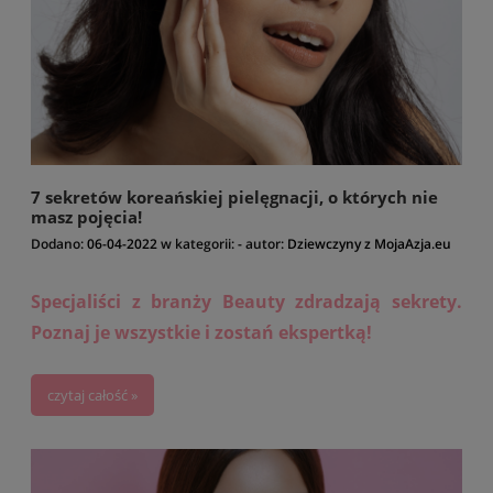
7 sekretów koreańskiej pielęgnacji, o których nie
masz pojęcia!
Dodano:
06-04-2022
w kategorii:
-
autor:
Dziewczyny z MojaAzja.eu
Specjaliści z branży Beauty zdradzają sekrety.
Poznaj je wszystkie i zostań ekspertką!
czytaj całość »