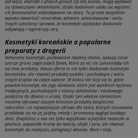
jad węża, ekstrakt z ptasich gniazd czy olej koński, mogą wydawać
się dziwacznymi składnikami, dzięki badaniom udało się wyjaśnić
ich fenomenalne oddziaływanie na skórę. To przede wszystkim
wysoka zawartość minerałów, witamin, aminokwasów i wielu
innych substancji sprawia, że kosmetyki azjatyckie doskonale
odżywiają i regenerują cerę.
Kosmetyki koreańskie a popularne
preparaty z drogerii
Naturalne kosmetyki, pozbawione zbędnej chemii, zyskują coraz
szersze grono zagorzałych fanek, które za nic nie zamieniłyby ich
na inne produkty. Nasza oferta to nie tylko doskonałe kosmetyki
koreańskie, ale również produkty polskie i pochodzące z wielu
innych krajów na całym świecie. W końcu nie liczy się to, gdzie
powstał kosmetyk, ale jego działanie, które jest wynikiem łączenia
tradycyjnych, pochodzących z natury składników i naukowego
podejścia do dbania o urodę. Dzięki tym właśnie elementom
możemy oferować naszym klientom produkty bezpieczne,
naturalne i co najważniejsze zdrowe dla skóry, których stosowanie
przekłada się na jej piękny, młody i promienny wygląd każdego
dnia. Znajdziesz u nas nie tylko wyjątkowe azjatyckie maseczki w
płachcie, wspaniałe kremy do twarzy, olejki i sera, ale również
kosmetyki do makijażu, pielęgnacji włosów, dłoni i stóp.