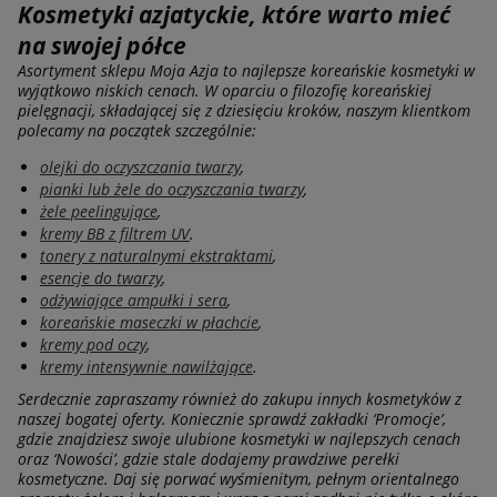
Kosmetyki azjatyckie, które warto mieć
na swojej półce
Asortyment sklepu Moja Azja to najlepsze koreańskie kosmetyki w
wyjątkowo niskich cenach. W oparciu o filozofię koreańskiej
pielęgnacji, składającej się z dziesięciu kroków, naszym klientkom
polecamy na początek szczególnie:
olejki do oczyszczania twarzy
,
pianki lub żele do oczyszczania twarzy
,
żele peelingujące
,
kremy BB z filtrem UV
.
tonery z naturalnymi ekstraktami
,
esencje do twarzy
,
odżywiające ampułki i sera
,
koreańskie maseczki w płachcie
,
kremy pod oczy
,
kremy intensywnie nawilżające
.
Serdecznie zapraszamy również do zakupu innych kosmetyków z
naszej bogatej oferty. Koniecznie sprawdź zakładki ‘Promocje’,
gdzie znajdziesz swoje ulubione kosmetyki w najlepszych cenach
oraz ‘Nowości’, gdzie stale dodajemy prawdziwe perełki
kosmetyczne. Daj się porwać wyśmienitym, pełnym orientalnego